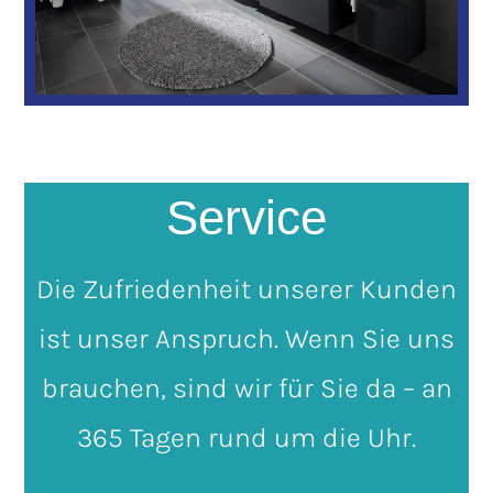
Service
Die Zufriedenheit unserer Kunden
ist unser Anspruch. Wenn Sie uns
brauchen, sind wir für Sie da – an
365 Tagen rund um die Uhr.