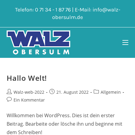
Zum
Telefon:
0 71 34 - 1 87 76
| E-Mail:
info@walz-
Inhalt
obersulm.de
springen
Hallo Welt!
Beitrags-
Beitrag
Beitrags-
Walz-web-2022
21. August 2022
Allgemein
Autor:
veröffentlicht:
Kategorie:
Beitrags-
Ein Kommentar
Kommentare:
Willkommen bei WordPress. Dies ist dein erster
Beitrag. Bearbeite oder lösche ihn und beginne mit
dem Schreiben!